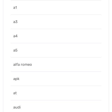
a1
a3
a4
a5
alfa romeo
apk
at
audi