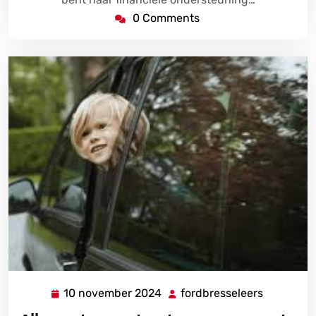
0 Comments
10 november 2024
fordbresseleers
10
fordbress
november