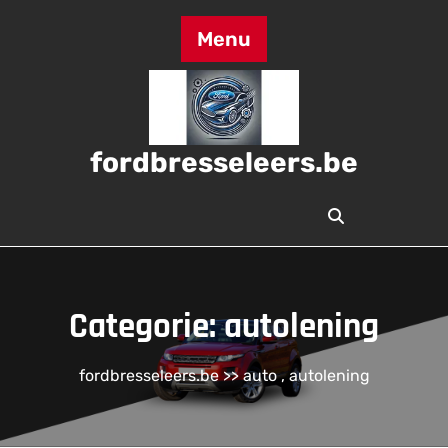
Skip
to
Menu
content
fordbresseleers.be
Categorie:
autolening
fordbresseleers.be
>>
auto
,
autolening