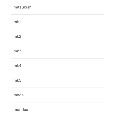
mitsubishi
mk1
mk2
mk3
mk4
mk5
model
mondeo