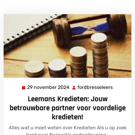
29 november 2024
fordbresseleers
29
fordbress
november
Leemans Kredieten: Jouw
2024
betrouwbare partner voor voordelige
kredieten!
Alles wat u moet weten over Kredieten Als u op zoek
bent naar financiële ondersteuning…