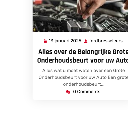
13 januari 2025
fordbresseleers
13
fo
januari
Alles over de Belangrijke Grot
2025
Onderhoudsbeurt voor uw Aut
Alles wat u moet weten over een Grote
Onderhoudsbeurt voor uw Auto Een grot
onderhoudsbeurt…
0 Comments