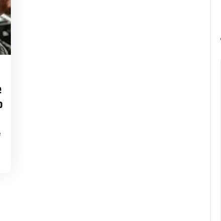
rdbresseleers
e
o
e