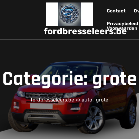
Contact
Ov
Privacybelei
Voorwaarden
fordbresseleers.be
Categorie:
grote
fordbresseleers.be
>>
auto
,
grote