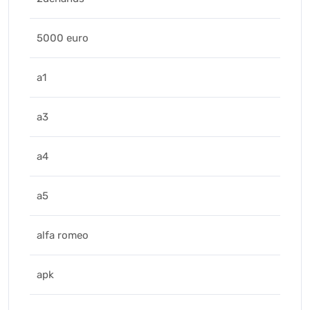
5000 euro
a1
a3
a4
a5
alfa romeo
apk