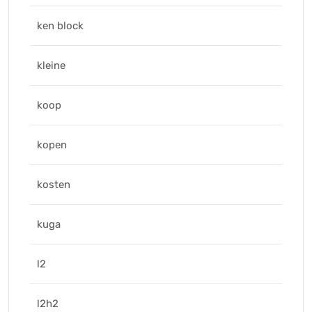
ken block
kleine
koop
kopen
kosten
kuga
l2
l2h2