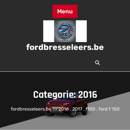
Skip
to
Menu
content
fordbresseleers.be
Categorie:
2016
fordbresseleers.be
>>
2016
,
2017
,
f150
,
ford f 150