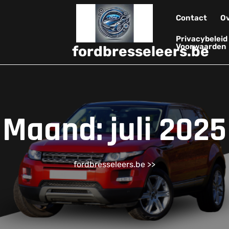
Contact
Ov
Privacybelei
Voorwaarden
fordbresseleers.be
Maand:
juli 2025
fordbresseleers.be
>>