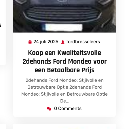
s
24 juli 2025
fordbresseleers
24
fordbressele
juli
Koop een Kwaliteitsvolle
2025
2dehands Ford Mondeo voor
een Betaalbare Prijs
2dehands Ford Mondeo: Stijlvolle en
Betrouwbare Optie 2dehands Ford
Mondeo: Stijlvolle en Betrouwbare Optie
De…
0 Comments