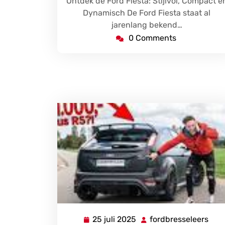
Ontdek de Ford Fiesta: Stijlvol, Compact e
Dynamisch De Ford Fiesta staat al
jarenlang bekend…
0 Comments
25 juli 2025
fordbresseleers
25
ford