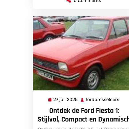
0 Comments
27 juli 2025
fordbresseleers
27
ford
juli
Ontdek de Ford Fiesta 1:
2025
Stijlvol, Compact en Dynamisc