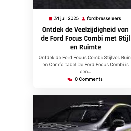
31 juli 2025
fordbresseleers
31
ford
juli
Ontdek de Veelzijdigheid van
2025
de Ford Focus Combi met Stijl
en Ruimte
Ontdek de Ford Focus Combi: Stijlvol, Rui
en Comfortabel De Ford Focus Combi is
een…
0 Comments