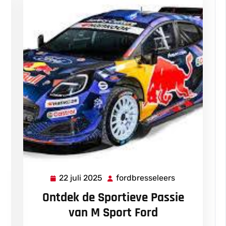
22 juli 2025
fordbresseleers
22
fordbressele
bresseleers
juli
Ontdek de Sportieve Passie
2025
van M Sport Ford