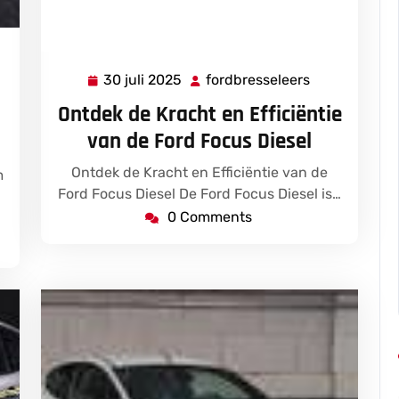
bresseleers
30 juli 2025
fordbresseleers
30
fordbressele
juli
Ontdek de Kracht en Efficiëntie
2025
van de Ford Focus Diesel
Ontdek de Kracht en Efficiëntie van de
m
Ford Focus Diesel De Ford Focus Diesel is…
0 Comments