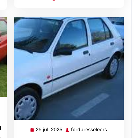
bresseleers
h
26 juli 2025
fordbresseleers
26
fordbressele
juli