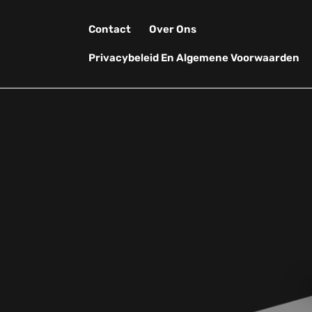
Skip
to
Contact
Over Ons
content
Privacybeleid En Algemene Voorwaarden