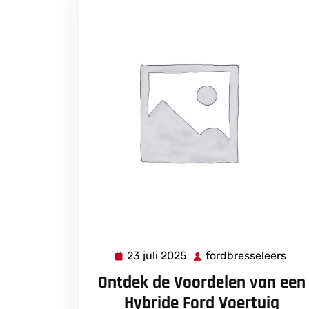
23 juli 2025
fordbresseleers
23
ford
juli
Ontdek de Voordelen van een
2025
Hybride Ford Voertuig