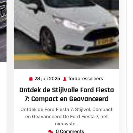
bresseleers
28 juli 2025
fordbresseleers
28
fordbressele
juli
Ontdek de Stijlvolle Ford Fiesta
2025
7: Compact en Geavanceerd
Ontdek de Ford Fiesta 7: Stijlvol, Compact
en Geavanceerd De Ford Fiesta 7, het
nieuwste…
0 Comments