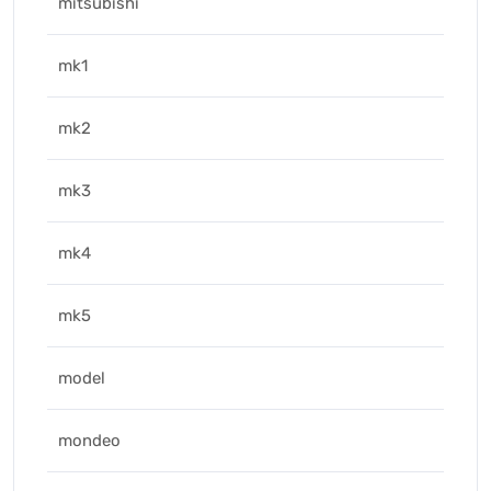
mitsubishi
mk1
mk2
mk3
mk4
mk5
model
mondeo