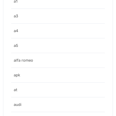
a1
a3
a4
a5
alfa romeo
apk
at
audi