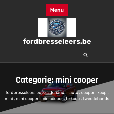
Skip
to
Menu
content
fordbresseleers.be
Categorie:
mini cooper
fordbresseleers.be
>>
2dehands
,
auto
,
cooper
,
koop
,
mini
,
mini cooper
,
minicooper
,
te koop
,
tweedehands