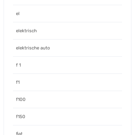
el
elektrisch
elektrische auto
f 1
f1
f100
f150
fiat