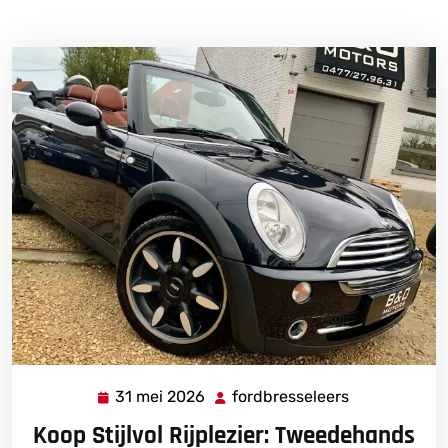
31 mei 2026
fordbresseleers
31
fordbressele
mei
Koop Stijlvol Rijplezier: Tweedehands
2026