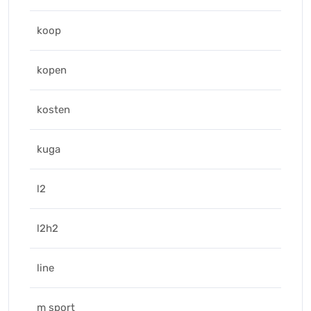
koop
kopen
kosten
kuga
l2
l2h2
line
m sport