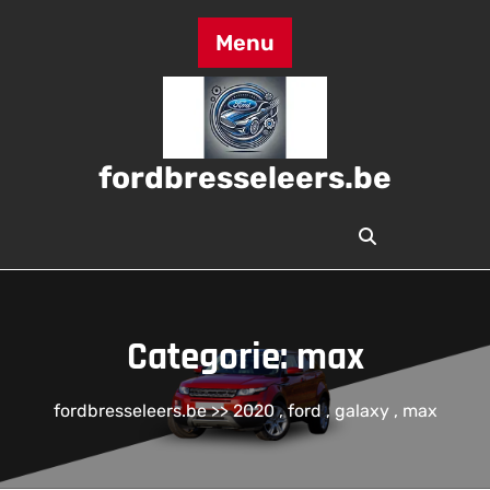
Skip
to
Menu
content
fordbresseleers.be
Categorie:
max
fordbresseleers.be
>>
2020
,
ford
,
galaxy
,
max