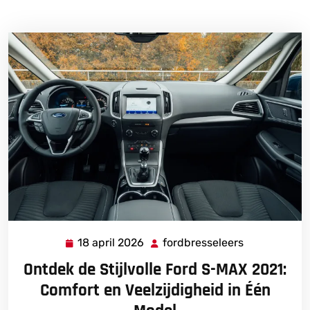
18 april 2026
fordbresseleers
18
fordbressele
april
Ontdek de Stijlvolle Ford S-MAX 2021:
2026
Comfort en Veelzijdigheid in Één