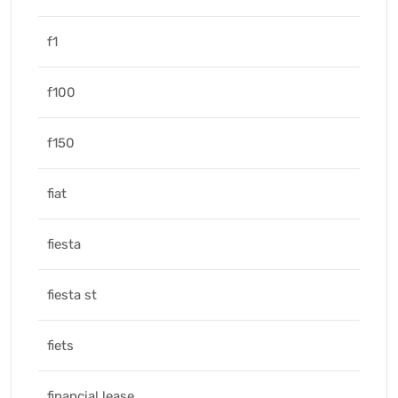
f1
f100
f150
fiat
fiesta
fiesta st
fiets
financial lease