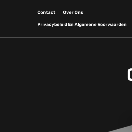
Skip
to
Contact
Over Ons
content
Privacybeleid En Algemene Voorwaarden