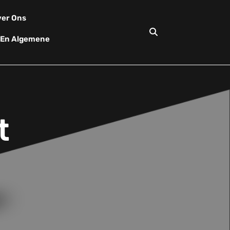
er Ons
d En Algemene
t