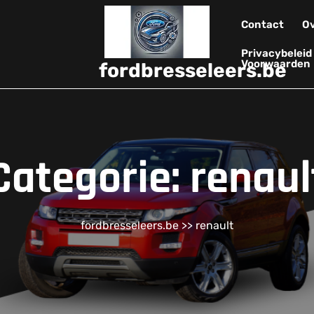
Contact
Ov
Privacybelei
Voorwaarden
fordbresseleers.be
Categorie:
renaul
fordbresseleers.be
>>
renault