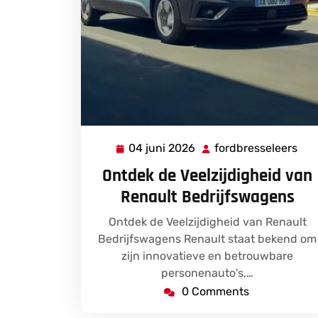
04 juni 2026
fordbresseleers
04
for
juni
Ontdek de Veelzijdigheid van
2026
Renault Bedrijfswagens
Ontdek de Veelzijdigheid van Renault
Bedrijfswagens Renault staat bekend om
zijn innovatieve en betrouwbare
personenauto's,…
0 Comments