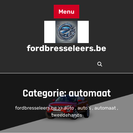
Skip
to
Menu
content
fordbresseleers.be
Categorie:
automaat
fordbresseleers.be
>>
auto
,
auto's
,
automaat
,
tweedehands