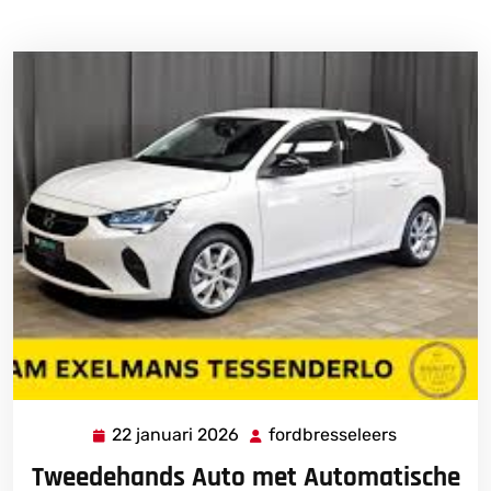
22 januari 2026
fordbresseleers
22
fordbresse
januari
Tweedehands Auto met Automatische
2026