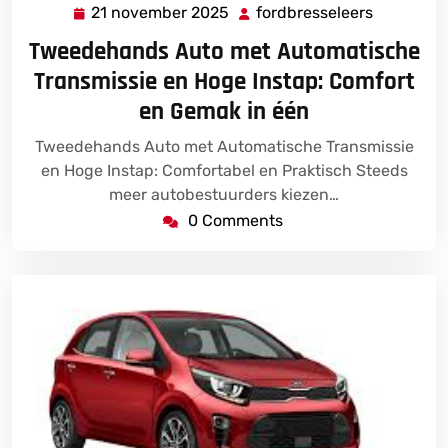
21 november 2025
fordbresseleers
21
fordbress
november
Tweedehands Auto met Automatische
2025
Transmissie en Hoge Instap: Comfort
en Gemak in één
Tweedehands Auto met Automatische Transmissie
en Hoge Instap: Comfortabel en Praktisch Steeds
meer autobestuurders kiezen…
0 Comments