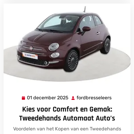
01 december 2025
fordbresseleers
01
fordbress
december
Kies voor Comfort en Gemak:
2025
Tweedehands Automaat Auto’s
Voordelen van het Kopen van een Tweedehands