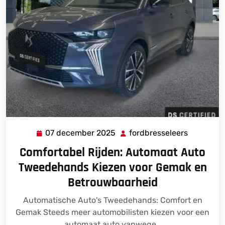
07 december 2025
fordbresseleers
07
fordbress
december
Comfortabel Rijden: Automaat Auto
2025
Tweedehands Kiezen voor Gemak en
Betrouwbaarheid
Automatische Auto's Tweedehands: Comfort en
Gemak Steeds meer automobilisten kiezen voor een
automaat auto vanwege…