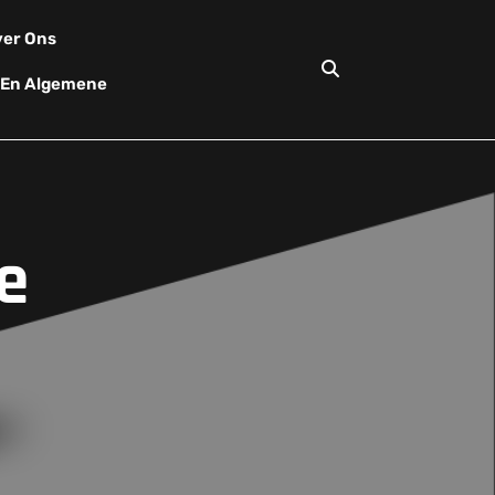
er Ons
d En Algemene
e