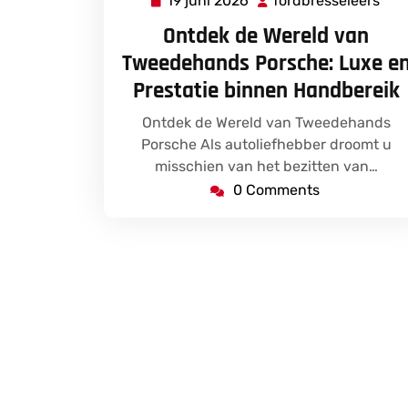
19 juni 2026
fordbresseleers
19
for
juni
Ontdek de Wereld van
2026
Tweedehands Porsche: Luxe e
Prestatie binnen Handbereik
Ontdek de Wereld van Tweedehands
Porsche Als autoliefhebber droomt u
misschien van het bezitten van…
0 Comments