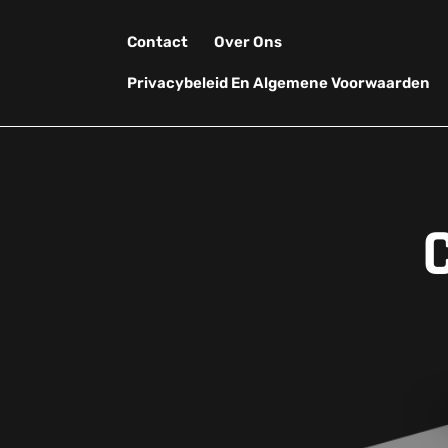
Skip
to
Contact
Over Ons
content
Privacybeleid En Algemene Voorwaarden