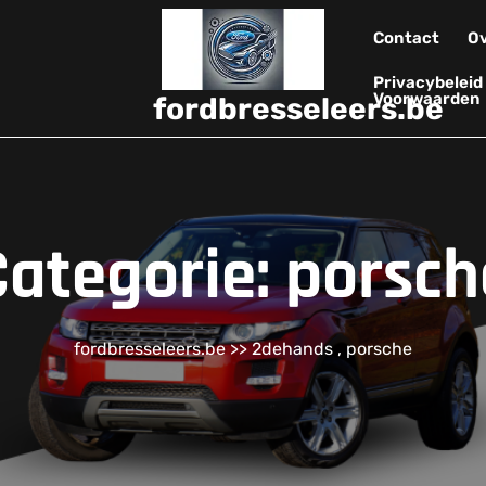
Contact
Ov
Privacybelei
Voorwaarden
fordbresseleers.be
Categorie:
porsch
fordbresseleers.be
>>
2dehands
,
porsche