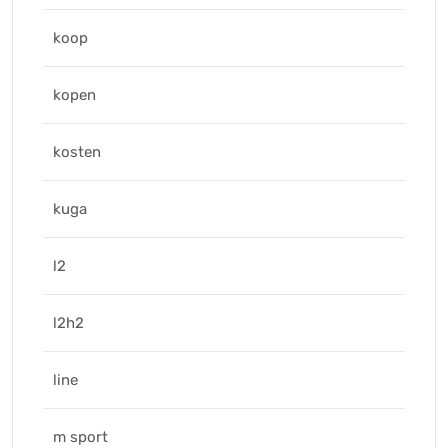
koop
kopen
kosten
kuga
l2
l2h2
line
m sport