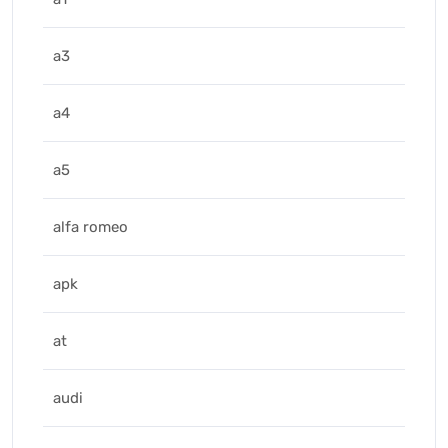
a3
a4
a5
alfa romeo
apk
at
audi