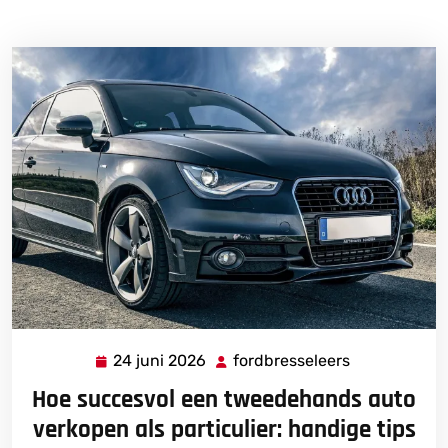
24 juni 2026
fordbresseleers
24
fordbressele
juni
Hoe succesvol een tweedehands auto
2026
verkopen als particulier: handige tips