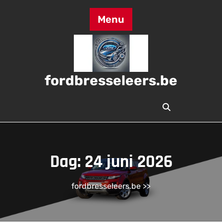
Skip
to
Menu
content
fordbresseleers.be
Dag:
24 juni 2026
fordbresseleers.be
>>