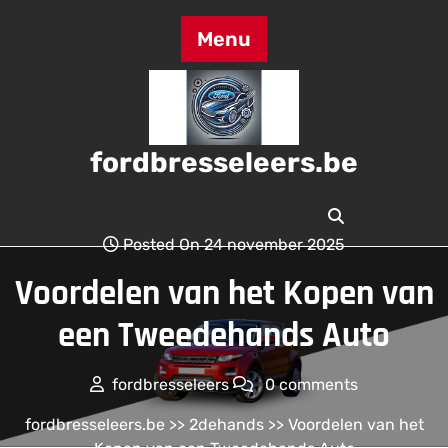
Skip
to
Menu
content
fordbresseleers.be
Posted On 24 november 2025
Voordelen van het Kopen van
een Tweedehands Auto
fordbresseleers
0 comments
fordbresseleers.be
>>
2dehands
>> Voordelen van het