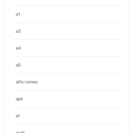
a1
a3
a4
a5
alfa romeo
apk
at
audi