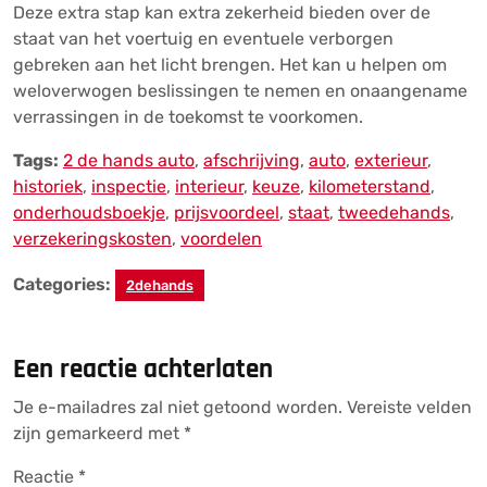
Deze extra stap kan extra zekerheid bieden over de
staat van het voertuig en eventuele verborgen
gebreken aan het licht brengen. Het kan u helpen om
weloverwogen beslissingen te nemen en onaangename
verrassingen in de toekomst te voorkomen.
Tags:
2 de hands auto
,
afschrijving
,
auto
,
exterieur
,
historiek
,
inspectie
,
interieur
,
keuze
,
kilometerstand
,
onderhoudsboekje
,
prijsvoordeel
,
staat
,
tweedehands
,
verzekeringskosten
,
voordelen
Categories:
2dehands
Een reactie achterlaten
Je e-mailadres zal niet getoond worden.
Vereiste velden
zijn gemarkeerd met
*
Reactie
*