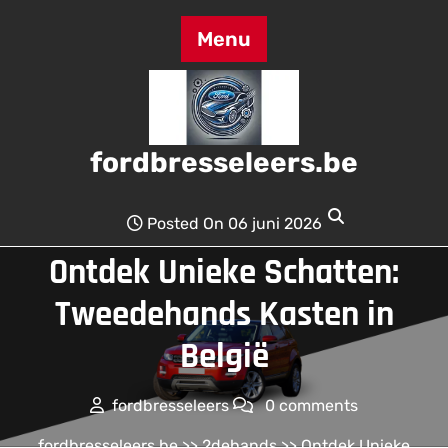
Skip
to
Menu
content
fordbresseleers.be
Posted On 06 juni 2026
Ontdek Unieke Schatten:
Tweedehands Kasten in
België
fordbresseleers
0 comments
fordbresseleers.be
>>
2dehands
>> Ontdek Unieke