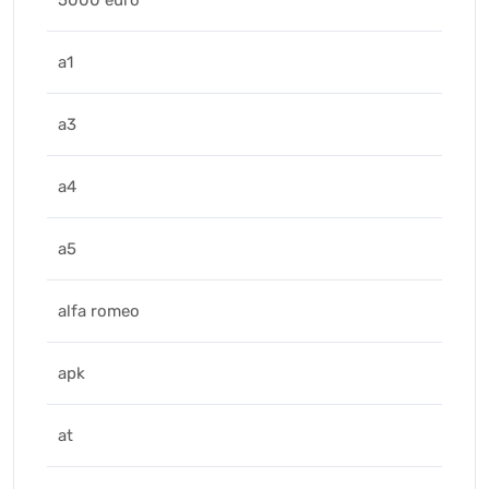
5000 euro
a1
a3
a4
a5
alfa romeo
apk
at