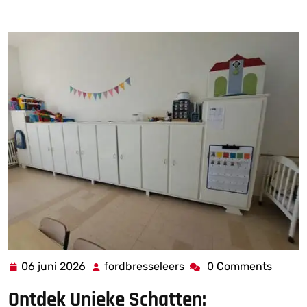
Schatten: Tweedehands Kasten in België
06 juni 2026
fordbresseleers
0 Comments
06
fordbresseleers
juni
Ontdek Unieke Schatten:
2026