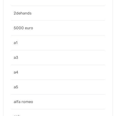
2dehands
5000 euro
a1
a3
a4
a5
alfa romeo