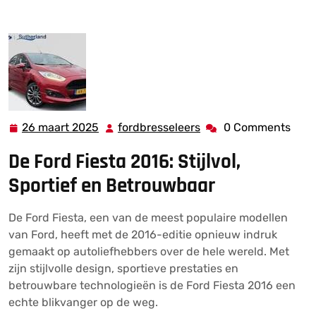
Ford Fiesta 2016: Een Blikvanger op de Weg
26 maart 2025
fordbresseleers
0 Comments
26
fordbresseleers
maart
De Ford Fiesta 2016: Stijlvol,
2025
Sportief en Betrouwbaar
De Ford Fiesta, een van de meest populaire modellen
van Ford, heeft met de 2016-editie opnieuw indruk
gemaakt op autoliefhebbers over de hele wereld. Met
zijn stijlvolle design, sportieve prestaties en
betrouwbare technologieën is de Ford Fiesta 2016 een
echte blikvanger op de weg.