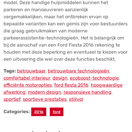
model. Deze handige hulpmiddelen kunnen het
parkeren en manoeuvreren aanzienlijk
vergemakkelijken, maar het ontbreken ervan op
bepaalde varianten kan een gemis zijn voor bestuurders
die graag gebruikmaken van moderne
parkeerassistentie-technologieën. Het is belangrijk om
bij de aanschaf van een Ford Fiesta 2016 rekening te
houden met deze beperking en eventueel te kiezen voor
een uitvoering die wel over deze functies beschikt.
Tags:
betrouwbaar
,
betrouwbare technologieën
,
comfortabel interieur
,
design
,
ecoboost-technologie
,
efficiënte motoropties
,
ford fiesta 2016
,
hoogwaardige
afwerking
,
modern design
,
responsieve handling
,
sportief
,
sportieve prestaties
,
stijlvol
Categories:
2016
ford