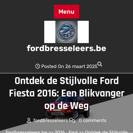
Skip
to
Menu
content
fordbresseleers.be
Posted On 26 maart 2025
Ontdek de Stijlvolle Ford
Fiesta 2016: Een Blikvanger
op de Weg
fordbresseleers
0 comments
fordbresseleers.be
>>
2016
,
ford
>> Ontdek de Stijlvolle