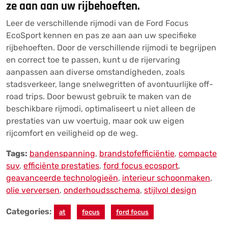
ze aan aan uw rijbehoeften.
Leer de verschillende rijmodi van de Ford Focus
EcoSport kennen en pas ze aan aan uw specifieke
rijbehoeften. Door de verschillende rijmodi te begrijpen
en correct toe te passen, kunt u de rijervaring
aanpassen aan diverse omstandigheden, zoals
stadsverkeer, lange snelwegritten of avontuurlijke off-
road trips. Door bewust gebruik te maken van de
beschikbare rijmodi, optimaliseert u niet alleen de
prestaties van uw voertuig, maar ook uw eigen
rijcomfort en veiligheid op de weg.
Tags:
bandenspanning
,
brandstofefficiëntie
,
compacte
suv
,
efficiënte prestaties
,
ford focus ecosport
,
geavanceerde technologieën
,
interieur schoonmaken
,
olie verversen
,
onderhoudsschema
,
stijlvol design
Categories:
at
focus
ford focus