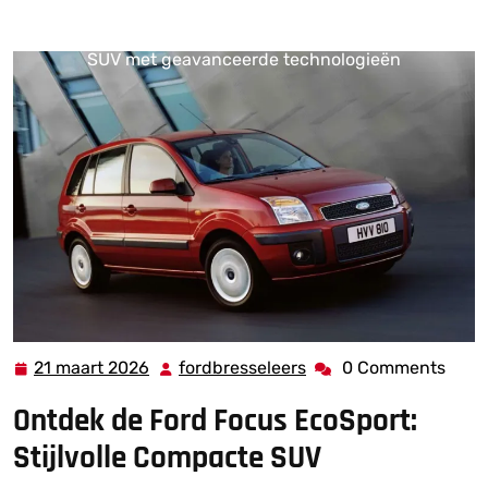
fordbresseleers.be
>>
at
,
focus
,
ford focus
>> Ontdek de
veelzijdige Ford Focus EcoSport: Stijlvolle compacte
SUV met geavanceerde technologieën
21 maart 2026
fordbresseleers
0 Comments
21
fordbresseleers
maart
Ontdek de Ford Focus EcoSport:
2026
Stijlvolle Compacte SUV