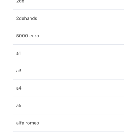
2de
2dehands
5000 euro
a1
a3
a4
a5
alfa romeo