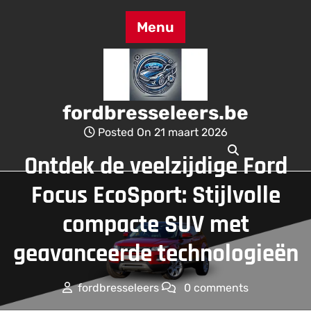
Skip
to
Menu
content
fordbresseleers.be
Posted On 21 maart 2026
Ontdek de veelzijdige Ford
Focus EcoSport: Stijlvolle
compacte SUV met
geavanceerde technologieën
fordbresseleers
0 comments