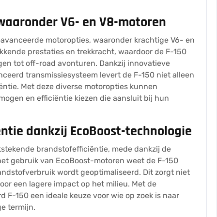
waaronder V6- en V8-motoren
geavanceerde motoropties, waaronder krachtige V6- en
kende prestaties en trekkracht, waardoor de F-150
ngen tot off-road avonturen. Dankzij innovatieve
ceerd transmissiesysteem levert de F-150 niet alleen
iëntie. Met deze diverse motoropties kunnen
gen en efficiëntie kiezen die aansluit bij hun
ëntie dankzij EcoBoost-technologie
tstekende brandstofefficiëntie, mede dankzij de
het gebruik van EcoBoost-motoren weet de F-150
randstofverbruik wordt geoptimaliseerd. Dit zorgt niet
voor een lagere impact op het milieu. Met de
rd F-150 een ideale keuze voor wie op zoek is naar
e termijn.