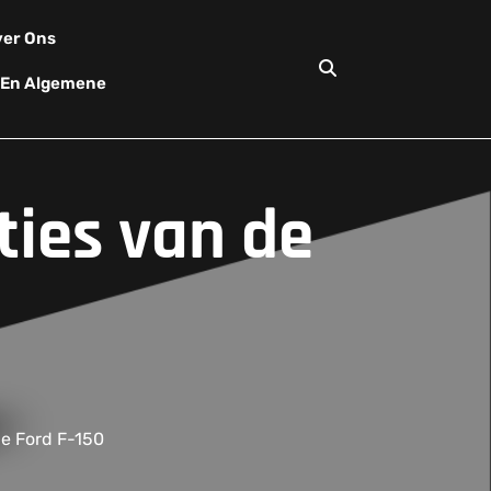
er Ons
d En Algemene
ties van de
de Ford F-150