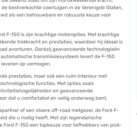
k die bekend staat om zijn indrukwekkende kracht,
 de bestverkochte voertuigen in de Verenigde Staten,
uwd als een betrouwbare en robuuste keuze voor
 F-150 is zijn krachtige motoropties. Met krachtige
ende trekkracht en prestaties, waardoor hij ideaal is
-road avonturen. Dankzij geavanceerde technologieën
 automatische transmissiesysteem levert de F-150
e leveren op vermogen.
nde prestaties, maar ook een ruim interieur met
chnologische functies. Met opties zoals
tiviteitsmogelijkheden en geavanceerde
voor dat u comfortabel en veilig onderweg bent.
kpartner of een stoere off-road metgezel, de Ford F-
id die u nodig heeft. Met zijn legendarische
de Ford F-150 een topkeuze voor liefhebbers van pick-