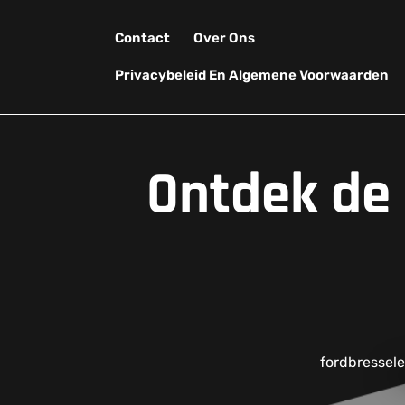
Skip
to
Contact
Over Ons
content
Privacybeleid En Algemene Voorwaarden
Ontdek de 
fordbressele