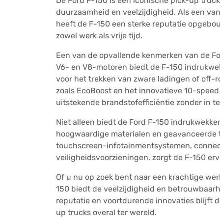
De Ford F-150 is een iconische pick-up truc
duurzaamheid en veelzijdigheid. Als een van
heeft de F-150 een sterke reputatie opgebo
zowel werk als vrije tijd.
Een van de opvallende kenmerken van de Ford
V6- en V8-motoren biedt de F-150 indrukwekk
voor het trekken van zware ladingen of off
zoals EcoBoost en het innovatieve 10-speed
uitstekende brandstofefficiëntie zonder in t
Niet alleen biedt de Ford F-150 indrukwekke
hoogwaardige materialen en geavanceerde te
touchscreen-infotainmentsystemen, connec
veiligheidsvoorzieningen, zorgt de F-150 er
Of u nu op zoek bent naar een krachtige wer
150 biedt de veelzijdigheid en betrouwbaarhe
reputatie en voortdurende innovaties blijft 
up trucks overal ter wereld.