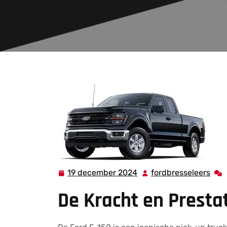
19 december 2024
fordbresseleers
19
ford
december
De Kracht en Prestat
2024