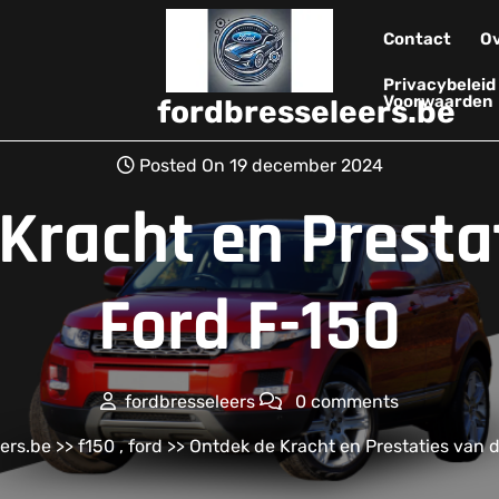
Contact
Ov
Privacybelei
Voorwaarden
fordbresseleers.be
Posted On 19 december 2024
Kracht en Presta
Ford F-150
fordbresseleers
0 comments
ers.be
>>
f150
,
ford
>> Ontdek de Kracht en Prestaties van 