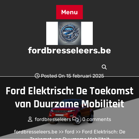
Skip
to
Menu
content
fordbresseleers.be
Posted On 15 februari 2025
Ford Elektrisch: De Toekomst
van Duurzame Mobiliteit
fordbresseleers
0 comments
fordbresseleers.be
>>
ford
>> Ford Elektrisch: De