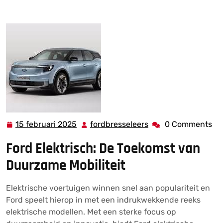
Toekomst van Duurzame Mobiliteit
15 februari 2025
fordbresseleers
0 Comments
15
fordbresseleers
februari
Ford Elektrisch: De Toekomst van
2025
Duurzame Mobiliteit
Elektrische voertuigen winnen snel aan populariteit en
Ford speelt hierop in met een indrukwekkende reeks
elektrische modellen. Met een sterke focus op