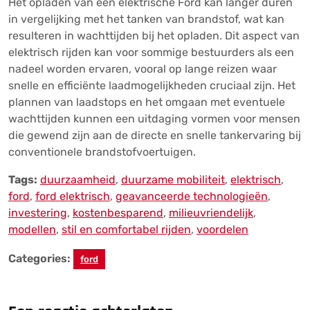
Het opladen van een elektrische Ford kan langer duren
in vergelijking met het tanken van brandstof, wat kan
resulteren in wachttijden bij het opladen. Dit aspect van
elektrisch rijden kan voor sommige bestuurders als een
nadeel worden ervaren, vooral op lange reizen waar
snelle en efficiënte laadmogelijkheden cruciaal zijn. Het
plannen van laadstops en het omgaan met eventuele
wachttijden kunnen een uitdaging vormen voor mensen
die gewend zijn aan de directe en snelle tankervaring bij
conventionele brandstofvoertuigen.
Tags:
duurzaamheid
,
duurzame mobiliteit
,
elektrisch
,
ford
,
ford elektrisch
,
geavanceerde technologieën
,
investering
,
kostenbesparend
,
milieuvriendelijk
,
modellen
,
stil en comfortabel rijden
,
voordelen
Categories:
ford