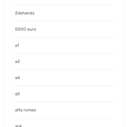
2dehands
5000 euro
a1
a3
a4
a5
alfa romeo
apk