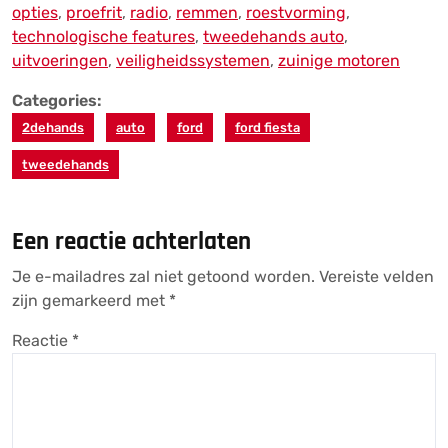
opties
,
proefrit
,
radio
,
remmen
,
roestvorming
,
technologische features
,
tweedehands auto
,
uitvoeringen
,
veiligheidssystemen
,
zuinige motoren
Categories:
2dehands
auto
ford
ford fiesta
tweedehands
Een reactie achterlaten
Je e-mailadres zal niet getoond worden.
Vereiste velden
zijn gemarkeerd met
*
Reactie
*