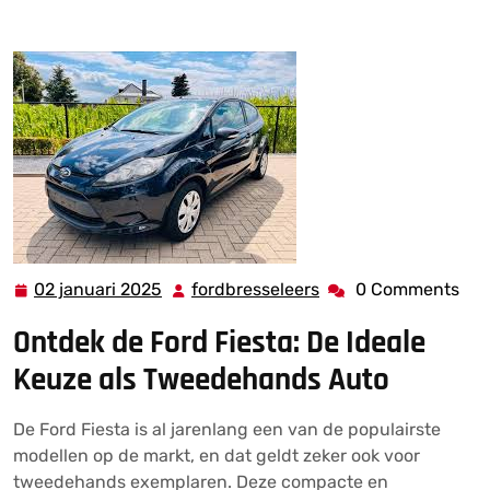
2dehands bij Ons!
02 januari 2025
fordbresseleers
0 Comments
02
fordbresseleers
januari
Ontdek de Ford Fiesta: De Ideale
2025
Keuze als Tweedehands Auto
De Ford Fiesta is al jarenlang een van de populairste
modellen op de markt, en dat geldt zeker ook voor
tweedehands exemplaren. Deze compacte en