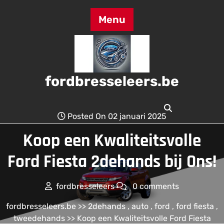
Skip
to
Menu
content
fordbresseleers.be
Posted On 02 januari 2025
Koop een Kwaliteitsvolle
Ford Fiesta 2dehands bij Ons!
fordbresseleers
0 comments
fordbresseleers.be
>>
2dehands
,
auto
,
ford
,
ford fiesta
,
tweedehands
>> Koop een Kwaliteitsvolle Ford Fiesta