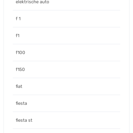
elektrische auto
f 1
f1
f100
f150
fiat
fiesta
fiesta st