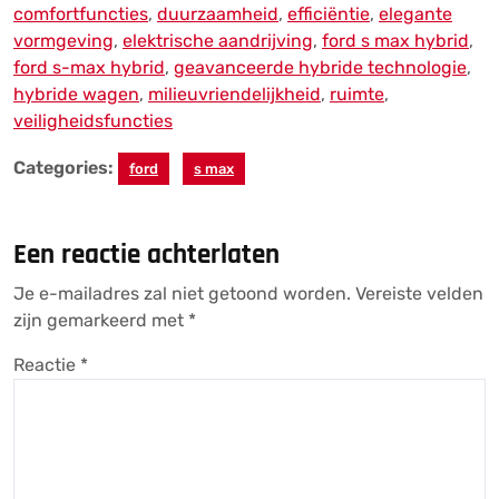
comfortfuncties
,
duurzaamheid
,
efficiëntie
,
elegante
vormgeving
,
elektrische aandrijving
,
ford s max hybrid
,
ford s-max hybrid
,
geavanceerde hybride technologie
,
hybride wagen
,
milieuvriendelijkheid
,
ruimte
,
veiligheidsfuncties
Categories:
ford
s max
Een reactie achterlaten
Je e-mailadres zal niet getoond worden.
Vereiste velden
zijn gemarkeerd met
*
Reactie
*