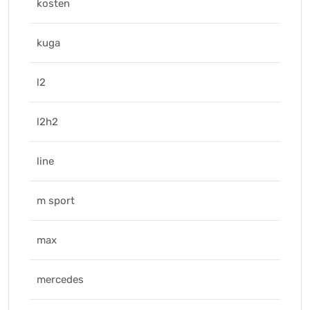
kosten
kuga
l2
l2h2
line
m sport
max
mercedes