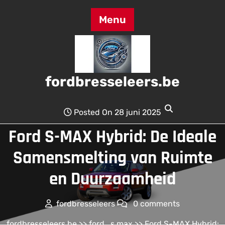
Skip
to
Menu
content
fordbresseleers.be
Posted On 28 juni 2025
Ford S-MAX Hybrid: De Ideale
Samensmelting van Ruimte
en Duurzaamheid
fordbresseleers
0 comments
fordbresseleers.be
>>
ford
,
s max
>> Ford S-MAX Hybrid: