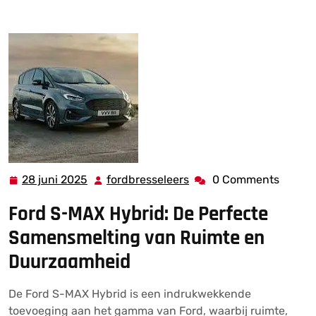
De Ideale Samensmelting van Ruimte en Duurzaamheid
28 juni 2025
fordbresseleers
0 Comments
28
fordbresseleers
juni
Ford S-MAX Hybrid: De Perfecte
2025
Samensmelting van Ruimte en
Duurzaamheid
De Ford S-MAX Hybrid is een indrukwekkende
toevoeging aan het gamma van Ford, waarbij ruimte,