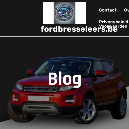
Contact
Ov
Privacybelei
Voorwaarden
fordbresseleers.be
Blog