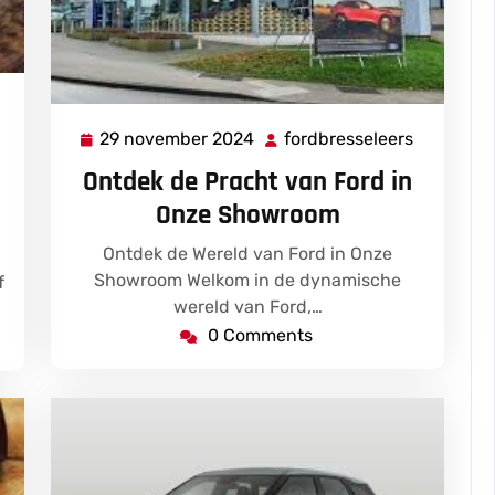
fordbresseleers
29 november 2024
fordbresseleers
29
fordbress
november
Ontdek de Pracht van Ford in
2024
Onze Showroom
Ontdek de Wereld van Ford in Onze
Showroom Welkom in de dynamische
f
wereld van Ford,…
0 Comments