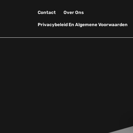
Skip
to
Contact
Over Ons
content
Privacybeleid En Algemene Voorwaarden