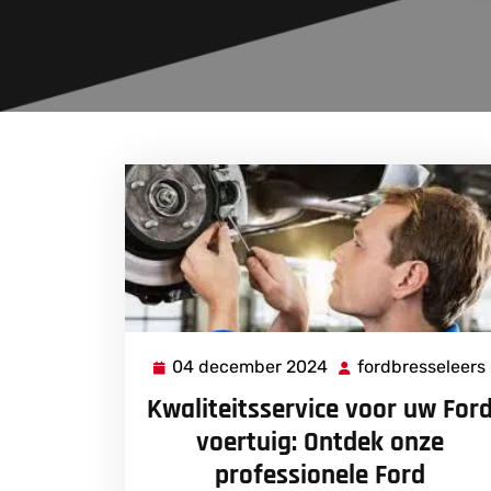
04 december 2024
fordbresseleers
04
december
Kwaliteitsservice voor uw For
2024
voertuig: Ontdek onze
professionele Ford