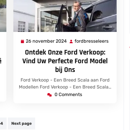
26 november 2024
fordbresseleers
fordbresseleers
26
fordbress
november
Ontdek Onze Ford Verkoop:
2024
ë
Vind Uw Perfecte Ford Model
bij Ons
Ford Verkoop - Een Breed Scala aan Ford
Modellen Ford Verkoop - Een Breed Scala…
0 Comments
64
Next page