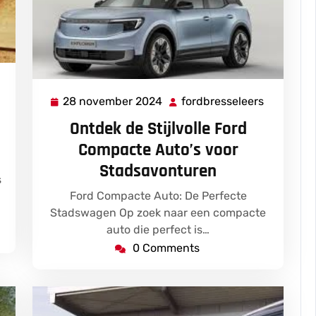
fordbresseleers
28 november 2024
fordbresseleers
28
fordbress
november
Ontdek de Stijlvolle Ford
2024
Compacte Auto’s voor
Stadsavonturen
s
Ford Compacte Auto: De Perfecte
Stadswagen Op zoek naar een compacte
auto die perfect is…
0 Comments