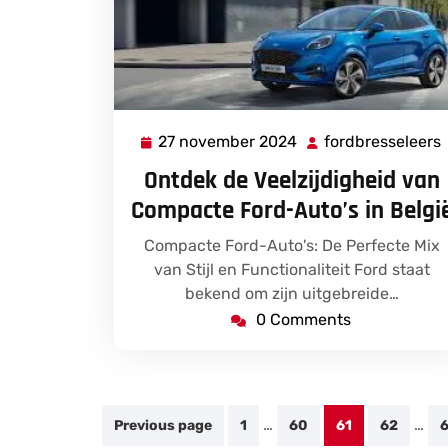
27 november 2024
fordbresseleers
27
november
Ontdek de Veelzijdigheid van
2024
Compacte Ford-Auto’s in Belgi
Compacte Ford-Auto's: De Perfecte Mix
van Stijl en Functionaliteit Ford staat
bekend om zijn uitgebreide…
0 Comments
Berichten
…
…
Previous page
1
60
61
62