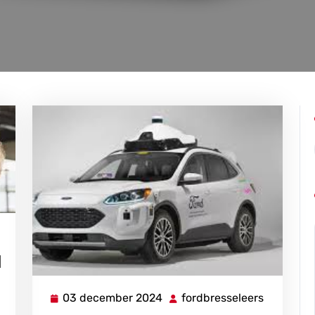
fordbresseleers
d
03 december 2024
fordbresseleers
03
fordbress