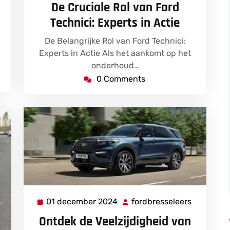
december
De Cruciale Rol van Ford
2024
Technici: Experts in Actie
De Belangrijke Rol van Ford Technici:
Experts in Actie Als het aankomt op het
onderhoud…
0 Comments
01 december 2024
fordbresseleers
01
fordbress
december
Ontdek de Veelzijdigheid van
2024