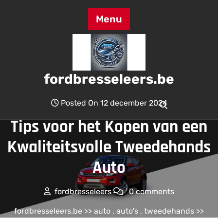
Skip
to
Menu
content
fordbresseleers.be
Posted On 12 december 2024
Tips voor het Kopen van een
Kwaliteitsvolle Tweedehands
Auto
fordbresseleers
0 comments
fordbresseleers.be
>>
auto
,
auto's
,
tweedehands
>>