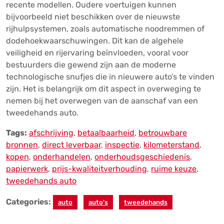
recente modellen. Oudere voertuigen kunnen
bijvoorbeeld niet beschikken over de nieuwste
rijhulpsystemen, zoals automatische noodremmen of
dodehoekwaarschuwingen. Dit kan de algehele
veiligheid en rijervaring beïnvloeden, vooral voor
bestuurders die gewend zijn aan de moderne
technologische snufjes die in nieuwere auto’s te vinden
zijn. Het is belangrijk om dit aspect in overweging te
nemen bij het overwegen van de aanschaf van een
tweedehands auto.
Tags:
afschrijving
,
betaalbaarheid
,
betrouwbare
bronnen
,
direct leverbaar
,
inspectie
,
kilometerstand
,
kopen
,
onderhandelen
,
onderhoudsgeschiedenis
,
papierwerk
,
prijs-kwaliteitverhouding
,
ruime keuze
,
tweedehands auto
Categories:
auto
auto's
tweedehands