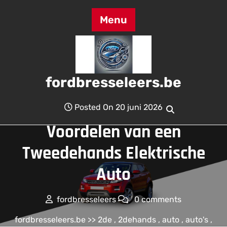
Skip
to
Menu
content
fordbresseleers.be
Posted On 20 juni 2026
Voordelen van een
Tweedehands Elektrische
Auto
fordbresseleers
0 comments
fordbresseleers.be
>>
2de
,
2dehands
,
auto
,
auto's
,