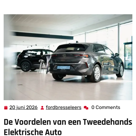
elektrisch
,
elektrische auto
,
tweedehands
>> Voordelen
van een Tweedehands Elektrische Auto
20 juni 2026
fordbresseleers
0 Comments
20
fordbresseleers
juni
De Voordelen van een Tweedehands
2026
Elektrische Auto