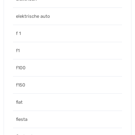
elektrische auto
f 1
f1
f100
f150
fiat
fiesta