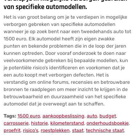
van specifieke automodellen.
Het is van groot belang om je te verdiepen in mogelijke
verborgen gebreken van specifieke automodellen
wanneer je op zoek bent naar een tweedehands auto tot
1500 euro. Elk automodel heeft zijn eigen zwakke
punten en bekende problemen die in de loop der jaren
kunnen optreden. Door vooraf onderzoek te doen naar
veelvoorkomende gebreken bij bepaalde modellen, kun
je potentiële risico’s identificeren en voorkomen dat je
een auto koopt met verborgen defecten. Het is
verstandig om online forums, recensies en betrouwbare
bronnen te raadplegen om meer inzicht te krijgen in de
betrouwbaarheid en duurzaamheid van het specifieke
automodel dat je overweegt aan te schaffen.
Tags:
1500 euro
,
aankoopbeslissing
,
auto
,
budget
,
carrosserie
,
historie
,
kilometerstand
,
onderhoudsboekje
,
proefrit
,
risico's
,
roestplekken
,
staat
,
technische staat
,