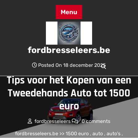
Skip
to
Menu
content
fordbresseleers.be
Posted On 18 december 2025
Tips voor het Kopen van een
Tweedehands Auto tot 1500
euro
fordbresseleers
0 comments
fordbresseleers.be
>>
1500 euro
,
auto
,
auto's
,