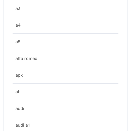
a3
a4
a5
alfa romeo
apk
at
audi
audi a1