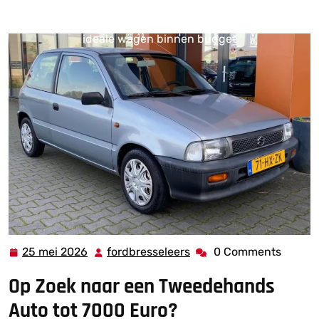
fordbresseleers.be
>>
auto
,
auto's
,
tweedehands
>>
Betaalbare tweedehands auto’s tot 7000 euro: Vind jouw
ideale wagen binnen budget
25 mei 2026
fordbresseleers
0 Comments
25
fordbresseleers
mei
Op Zoek naar een Tweedehands
2026
Auto tot 7000 Euro?