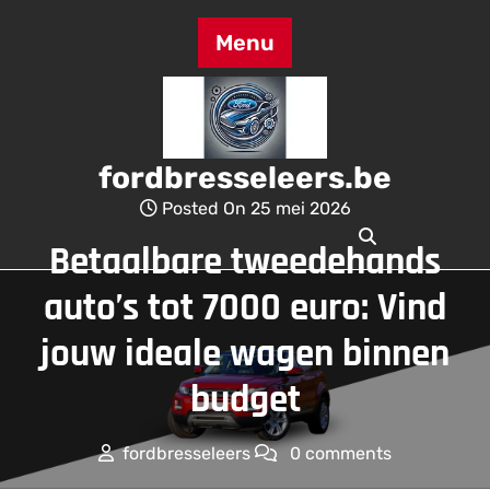
Skip
to
Menu
content
fordbresseleers.be
Posted On 25 mei 2026
Betaalbare tweedehands
auto’s tot 7000 euro: Vind
jouw ideale wagen binnen
budget
fordbresseleers
0 comments