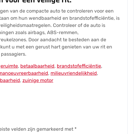
voor een veilige rit.
ngen van de compacte auto te controleren voor een
staan om hun wendbaarheid en brandstofefficiëntie, is
eiligheidsmaatregelen. Controleer of de auto is
eningen zoals airbags, ABS-remmen,
kreukelzones. Door aandacht te besteden aan de
kunt u met een gerust hart genieten van uw rit en
 passagiers.
eruimte
,
betaalbaarheid
,
brandstofefficiëntie
,
manoeuvreerbaarheid
,
milieuvriendelijkheid
,
baarheid
,
zuinige motor
eiste velden zijn gemarkeerd met
*