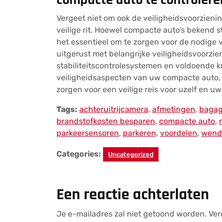
compacte auto te controleren 
Vergeet niet om ook de veiligheidsvoorzieni
veilige rit. Hoewel compacte auto’s bekend 
het essentieel om te zorgen voor de nodige v
uitgerust met belangrijke veiligheidsvoorzi
stabiliteitscontrolesystemen en voldoende 
veiligheidsaspecten van uw compacte auto, 
zorgen voor een veilige reis voor uzelf en uw
Tags:
achteruitrijcamera
,
afmetingen
,
bagag
brandstofkosten besparen
,
compacte auto
,
parkeersensoren
,
parkeren
,
voordelen
,
wend
Categories:
Uncategorized
Een reactie achterlaten
Je e-mailadres zal niet getoond worden.
Ver