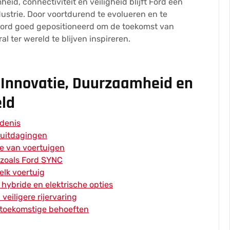
id, connectiviteit en veiligheid blijft Ford een
strie. Door voortdurend te evolueren en te
Ford goed gepositioneerd om de toekomst van
l ter wereld te blijven inspireren.
: Innovatie, Duurzaamheid en
eld
edenis
suitdagingen
ie van voertuigen
zoals Ford SYNC
 elk voertuig
hybride en elektrische opties
eiligere rijervaring
p toekomstige behoeften