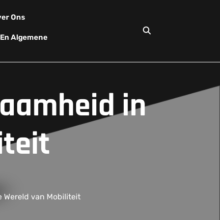
er Ons
d En Algemene
zaamheid in
teit
 Wereld van Mobiliteit