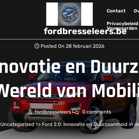
Contact
Ov
Privacybelei
Voorwaarden
fordbresseleers.be
Posted On 28 februari 2026
Innovatie en Duur
Wereld van Mobili
fordbresseleers
0 comments
>
Uncategorized
>> Ford 2.0: Innovatie en Duurzaamheid in de