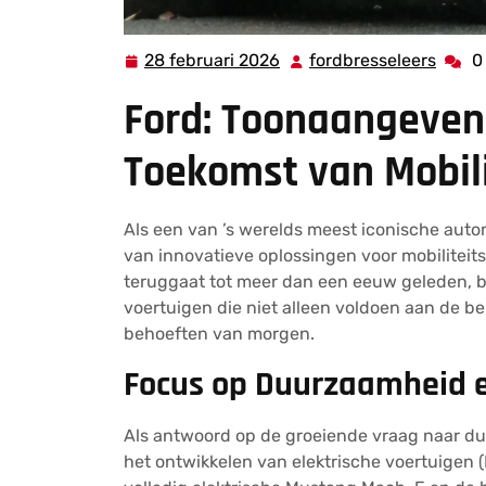
28 februari 2026
fordbresseleers
0
28
fordb
februari
Ford: Toonaangeven
2026
Toekomst van Mobili
Als een van ’s werelds meest iconische autom
van innovatieve oplossingen voor mobiliteits
teruggaat tot meer dan een eeuw geleden, bli
voertuigen die niet alleen voldoen aan de b
behoeften van morgen.
Focus op Duurzaamheid en
Als antwoord op de groeiende vraag naar du
het ontwikkelen van elektrische voertuigen 