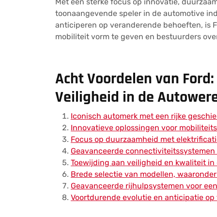
Met een sterke focus op innovatie, duurzaamhe
toonaangevende speler in de automotive indu
anticiperen op veranderende behoeften, is 
mobiliteit vorm te geven en bestuurders overa
Acht Voordelen van Ford
Veiligheid in de Autower
Iconisch automerk met een rijke geschi
Innovatieve oplossingen voor mobiliteit
Focus op duurzaamheid met elektrificat
Geavanceerde connectiviteitssystemen 
Toewijding aan veiligheid en kwaliteit in
Brede selectie van modellen, waaronder 
Geavanceerde rijhulpsystemen voor een v
Voortdurende evolutie en anticipatie o