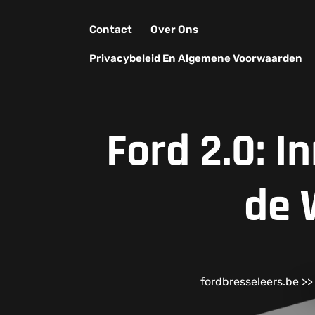
Skip
to
Contact
Over Ons
content
Privacybeleid En Algemene Voorwaarden
Ford 2.0: 
de 
fordbresseleers.be
>