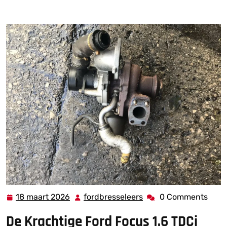
Prestaties: Ontdek de Ford Focus 1.6 TDCi Turbo
18 maart 2026
fordbresseleers
0 Comments
18
fordbresseleers
maart
De Krachtige Ford Focus 1.6 TDCi
2026