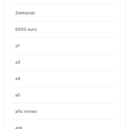
2dehands
5000 euro
a1
a3
a4
a5
alfa romeo
apk