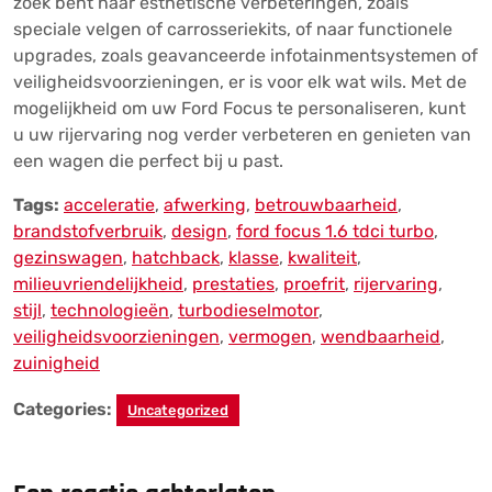
zoek bent naar esthetische verbeteringen, zoals
speciale velgen of carrosseriekits, of naar functionele
upgrades, zoals geavanceerde infotainmentsystemen of
veiligheidsvoorzieningen, er is voor elk wat wils. Met de
mogelijkheid om uw Ford Focus te personaliseren, kunt
u uw rijervaring nog verder verbeteren en genieten van
een wagen die perfect bij u past.
Tags:
acceleratie
,
afwerking
,
betrouwbaarheid
,
brandstofverbruik
,
design
,
ford focus 1.6 tdci turbo
,
gezinswagen
,
hatchback
,
klasse
,
kwaliteit
,
milieuvriendelijkheid
,
prestaties
,
proefrit
,
rijervaring
,
stijl
,
technologieën
,
turbodieselmotor
,
veiligheidsvoorzieningen
,
vermogen
,
wendbaarheid
,
zuinigheid
Categories:
Uncategorized