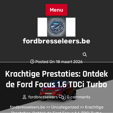
Skip
to
Menu
content
fordbresseleers.be
Posted On 18 maart 2026
Krachtige Prestaties: Ontdek
de Ford Focus 1.6 TDCi Turbo
fordbresseleers
0 comments
fordbresseleers.be
>>
Uncategorized
>> Krachtige