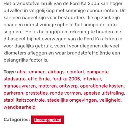
Het brandstofverbruik van de Ford Ka 2005 kan hoger
uitvallen in vergelijking met sommige concurrenten. Dit
kan een nadeel zijn voor bestuurders die op zoek zijn
naar een uiterst zuinige optie in het compacte auto
segment. Het is belangrijk om rekening te houden met
dit aspect bij het overwegen van de Ford Ka als keuze
voor dagelijks gebruik, vooral voor diegenen die veel
kilometers afleggen en waar brandstofefficiëntie een
belangrijke factor is.
Tags:
abs-remmen
,
airbags
,
comfort
,
compacte
stadsauto
,
efficiëntie
,
ford ka 2005
,
interieur
,
manoeuvreren
,
motoren
,
ontwerp
,
operationele kosten
,
parkeren
,
prestaties
,
ronde vormen
,
speelse uitstraling
,
stabiliteitscontrole
,
stedelijke omgevingen
,
veiligheid
,
wendbaarheid
Categories:
Uncategorized