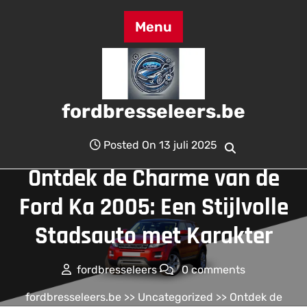
Skip
to
Menu
content
fordbresseleers.be
Posted On 13 juli 2025
Ontdek de Charme van de
Ford Ka 2005: Een Stijlvolle
Stadsauto met Karakter
fordbresseleers
0 comments
fordbresseleers.be
>>
Uncategorized
>> Ontdek de