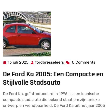
Charme van de Ford Ka 2005: Een Stijlvolle Stadsauto
met Karakter
13 juli 2025
fordbresseleers
0 Comments
13
fordbresseleers
juli
De Ford Ka 2005: Een Compacte en
2025
Stijlvolle Stadsauto
De Ford Ka, geïntroduceerd in 1996, is een iconische
compacte stadsauto die bekend staat om zijn unieke
ontwerp en wendbaarheid. De Ford Ka uit het jaar 2005