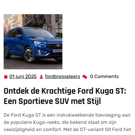
Sportieve Elegantie van de Ford Kuga ST
01 juni 2025
fordbresseleers
0 Comments
01
fordbresseleers
juni
Ontdek de Krachtige Ford Kuga ST:
2025
Een Sportieve SUV met Stijl
De Ford Kuga ST is een indrukwekkende toevoeging aan
de populaire Kuga-reeks, die bekend staat om zijn
veelzijdigheid en comfort. Met de ST-variant tilt Ford het