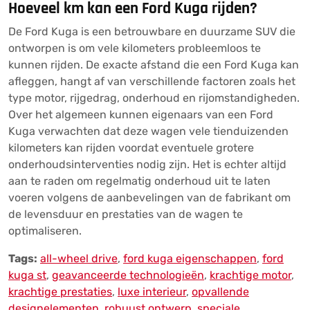
Hoeveel km kan een Ford Kuga rijden?
De Ford Kuga is een betrouwbare en duurzame SUV die
ontworpen is om vele kilometers probleemloos te
kunnen rijden. De exacte afstand die een Ford Kuga kan
afleggen, hangt af van verschillende factoren zoals het
type motor, rijgedrag, onderhoud en rijomstandigheden.
Over het algemeen kunnen eigenaars van een Ford
Kuga verwachten dat deze wagen vele tienduizenden
kilometers kan rijden voordat eventuele grotere
onderhoudsinterventies nodig zijn. Het is echter altijd
aan te raden om regelmatig onderhoud uit te laten
voeren volgens de aanbevelingen van de fabrikant om
de levensduur en prestaties van de wagen te
optimaliseren.
Tags:
all-wheel drive
,
ford kuga eigenschappen
,
ford
kuga st
,
geavanceerde technologieën
,
krachtige motor
,
krachtige prestaties
,
luxe interieur
,
opvallende
designelementen
,
robuust ontwerp
,
speciale