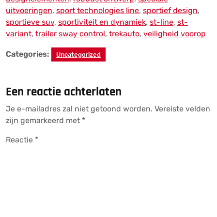
uitvoeringen
,
sport technologies line
,
sportief design
,
sportieve suv
,
sportiviteit en dynamiek
,
st-line
,
st-
variant
,
trailer sway control
,
trekauto
,
veiligheid voorop
Categories:
Uncategorized
Een reactie achterlaten
Je e-mailadres zal niet getoond worden.
Vereiste velden
zijn gemarkeerd met
*
Reactie
*