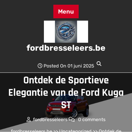
Skip
to
Menu
content
fordbresseleers.be
Posted On 01 juni 2025
Ontdek de Sportieve
Elegantie van de Ford Kuga
ST
fordbresseleers
0 comments
fordbresseleers.be
>>
Uncategorized
>> Ontdek de