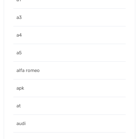
a3
a4
a5
alfa romeo
apk
at
audi