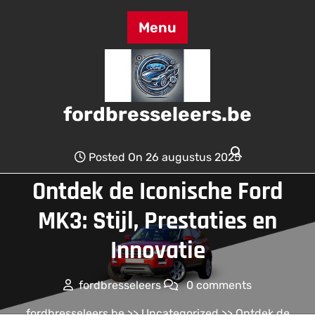
Skip
to
Menu
content
fordbresseleers.be
Posted On 26 augustus 2025
Ontdek de Iconische Ford
MK3: Stijl, Prestaties en
Innovatie
fordbresseleers
0 comments
fordbresseleers.be
>>
Uncategorized
>> Ontdek de