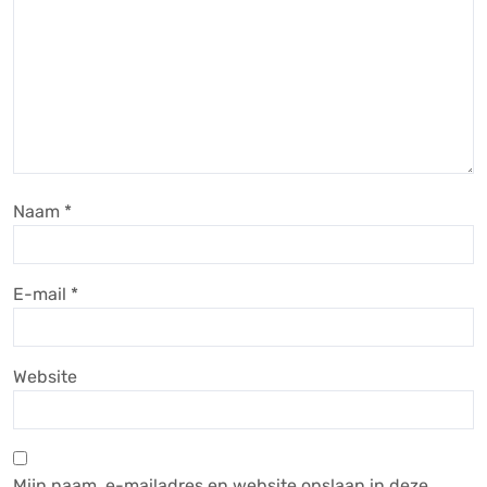
Naam
*
E-mail
*
Website
Mijn naam, e-mailadres en website opslaan in deze