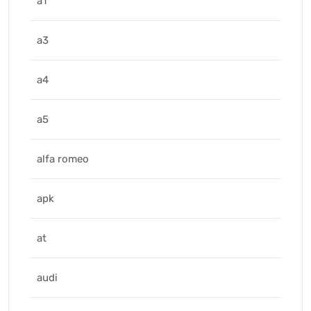
a1
a3
a4
a5
alfa romeo
apk
at
audi