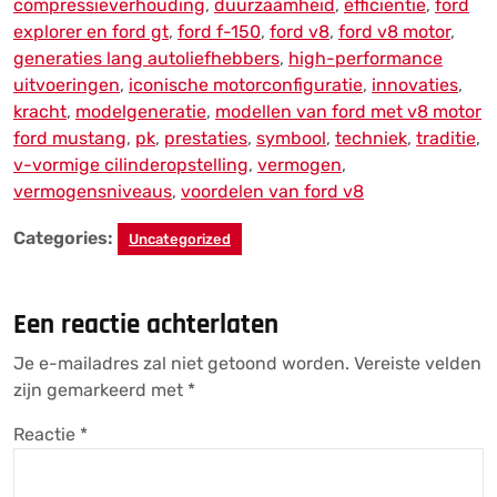
compressieverhouding
,
duurzaamheid
,
efficiëntie
,
ford
explorer en ford gt
,
ford f-150
,
ford v8
,
ford v8 motor
,
generaties lang autoliefhebbers
,
high-performance
uitvoeringen
,
iconische motorconfiguratie
,
innovaties
,
kracht
,
modelgeneratie
,
modellen van ford met v8 motor
ford mustang
,
pk
,
prestaties
,
symbool
,
techniek
,
traditie
,
v-vormige cilinderopstelling
,
vermogen
,
vermogensniveaus
,
voordelen van ford v8
Categories:
Uncategorized
Een reactie achterlaten
Je e-mailadres zal niet getoond worden.
Vereiste velden
zijn gemarkeerd met
*
Reactie
*