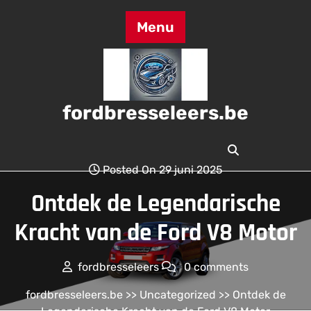
Skip
to
Menu
content
fordbresseleers.be
Posted On 29 juni 2025
Ontdek de Legendarische
Kracht van de Ford V8 Motor
fordbresseleers
0 comments
fordbresseleers.be
>>
Uncategorized
>> Ontdek de