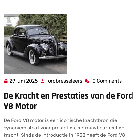
Legendarische Kracht van de Ford V8 Motor
29 juni 2025
fordbresseleers
0 Comments
29
fordbresseleers
juni
De Kracht en Prestaties van de Ford
2025
V8 Motor
De Ford V8 motor is een iconische krachtbron die
synoniem staat voor prestaties, betrouwbaarheid en
kracht. Sinds de introductie in 1932 heeft de Ford V8