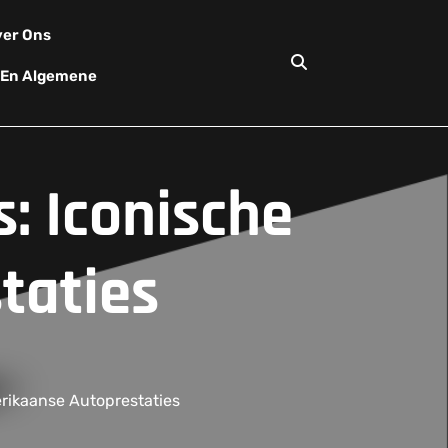
er Ons
d En Algemene
: Iconische
taties
rikaanse Autoprestaties