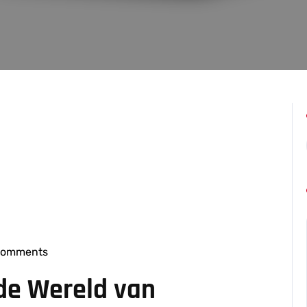
Comments
sseleers
n de Wereld van