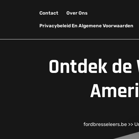
Skip
to
Contact
Over Ons
content
Privacybeleid En Algemene Voorwaarden
Ontdek de 
Ameri
fordbresseleers.be
>>
U