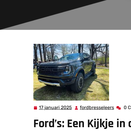
17 januari 2025
fordbresseleers
0 
17
fordbre
januari
Ford’s: Een Kijkje i
2025