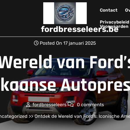
Contact
Ov
Privacybelei
Voorwaarden
fordbresseleers.be
Posted On 17 januari 2025
Wereld van Ford’s
kaanse Autopres
fordbresseleers
0 comments
ncategorized
>> Ontdek de Wereld van Ford’s: Iconische Ame