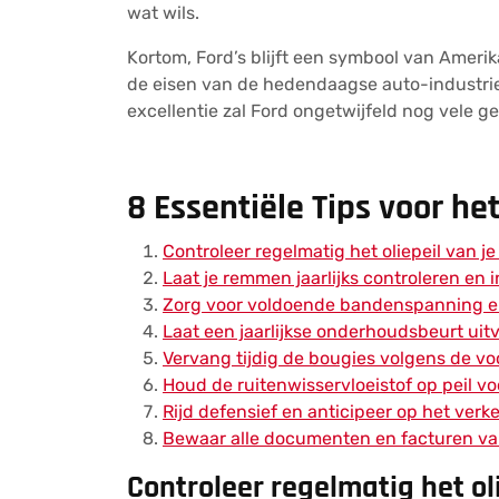
wat wils.
Kortom, Ford’s blijft een symbool van Amerik
de eisen van de hedendaagse auto-industrie.
excellentie zal Ford ongetwijfeld nog vele ge
8 Essentiële Tips voor h
Controleer regelmatig het oliepeil van je
Laat je remmen jaarlijks controleren en
Zorg voor voldoende bandenspanning en 
Laat een jaarlijkse onderhoudsbeurt uit
Vervang tijdig de bougies volgens de voo
Houd de ruitenwisservloeistof op peil voo
Rijd defensief en anticipeer op het verk
Bewaar alle documenten en facturen va
Controleer regelmatig het oli