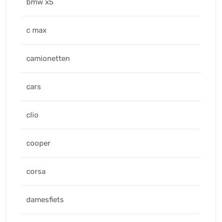
bmw x5
c max
camionetten
cars
clio
cooper
corsa
damesfiets