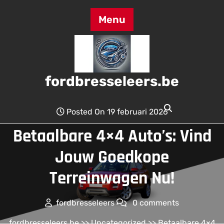
Skip
to
Menu
content
fordbresseleers.be
Posted On 19 februari 2026
Betaalbare 4×4 Auto’s: Vind
Jouw Goedkope
Terreinwagen Nu!
fordbresseleers
0 comments
fordbresseleers.be
>>
Uncategorized
>> Betaalbare 4×4