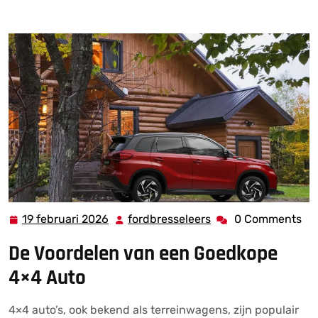
Auto’s: Vind Jouw Goedkope Terreinwagen Nu!
19 februari 2026
fordbresseleers
0 Comments
19
fordbresseleers
februari
De Voordelen van een Goedkope
2026
4×4 Auto
4×4 auto’s, ook bekend als terreinwagens, zijn populair