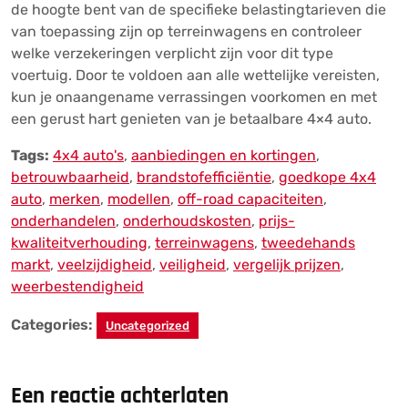
de hoogte bent van de specifieke belastingtarieven die
van toepassing zijn op terreinwagens en controleer
welke verzekeringen verplicht zijn voor dit type
voertuig. Door te voldoen aan alle wettelijke vereisten,
kun je onaangename verrassingen voorkomen en met
een gerust hart genieten van je betaalbare 4×4 auto.
Tags:
4x4 auto's
,
aanbiedingen en kortingen
,
betrouwbaarheid
,
brandstofefficiëntie
,
goedkope 4x4
auto
,
merken
,
modellen
,
off-road capaciteiten
,
onderhandelen
,
onderhoudskosten
,
prijs-
kwaliteitverhouding
,
terreinwagens
,
tweedehands
markt
,
veelzijdigheid
,
veiligheid
,
vergelijk prijzen
,
weerbestendigheid
Categories:
Uncategorized
Een reactie achterlaten