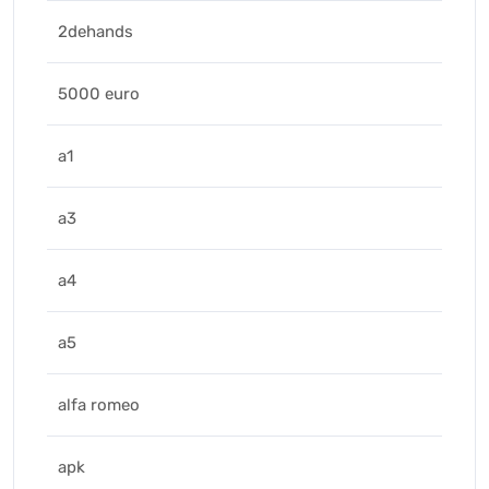
2dehands
5000 euro
a1
a3
a4
a5
alfa romeo
apk