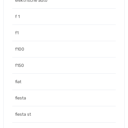
elektrische auto
f 1
f1
f100
f150
fiat
fiesta
fiesta st