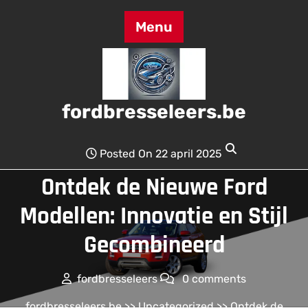
Skip
to
Menu
content
fordbresseleers.be
Posted On 22 april 2025
Ontdek de Nieuwe Ford
Modellen: Innovatie en Stijl
Gecombineerd
fordbresseleers
0 comments
fordbresseleers.be
>>
Uncategorized
>> Ontdek de