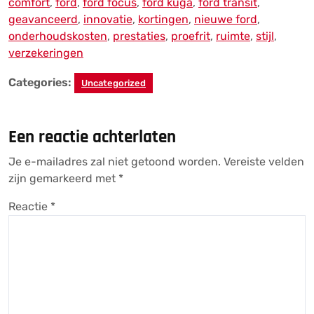
comfort
,
ford
,
ford focus
,
ford kuga
,
ford transit
,
geavanceerd
,
innovatie
,
kortingen
,
nieuwe ford
,
onderhoudskosten
,
prestaties
,
proefrit
,
ruimte
,
stijl
,
verzekeringen
Categories:
Uncategorized
Een reactie achterlaten
Je e-mailadres zal niet getoond worden.
Vereiste velden
zijn gemarkeerd met
*
Reactie
*