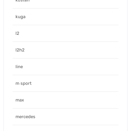
kosten
kuga
l2
l2h2
line
m sport
max
mercedes