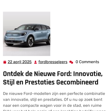
Nieuwe Ford Modellen: Innovatie en Stijl Gecombineerd
22 april 2025
fordbresseleers
0 Comments
22
fordbresseleers
april
Ontdek de Nieuwe Ford: Innovatie,
2025
Stijl en Prestaties Gecombineerd
De nieuwe Ford-modellen zijn een perfecte combinatie
van innovatie, stijl en prestaties. Of u nu op zoek bent
naar een compacte wagen voor in de stad, een ruime