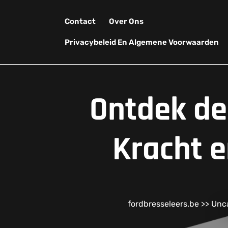
Skip
to
Contact
Over Ons
content
Privacybeleid En Algemene Voorwaarden
Ontdek de
Kracht 
fordbresseleers.be
>>
Unc