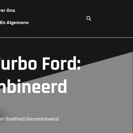
er Ons
d En Algemene
urbo Ford:
mbineerd
 en Snelheid Gecombineerd