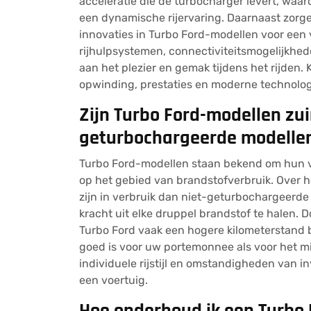
acceleratie die de turbocharger levert, waar
een dynamische rijervaring. Daarnaast zorg
innovaties in Turbo Ford-modellen voor een 
rijhulpsystemen, connectiviteitsmogelijkhe
aan het plezier en gemak tijdens het rijden. 
opwinding, prestaties en moderne technologi
Zijn Turbo Ford-modellen zui
geturbochargeerde modelle
Turbo Ford-modellen staan bekend om hun ve
op het gebied van brandstofverbruik. Over 
zijn in verbruik dan niet-geturbochargeerd
kracht uit elke druppel brandstof te halen. D
Turbo Ford vaak een hogere kilometerstand 
goed is voor uw portemonnee als voor het mil
individuele rijstijl en omstandigheden van i
een voertuig.