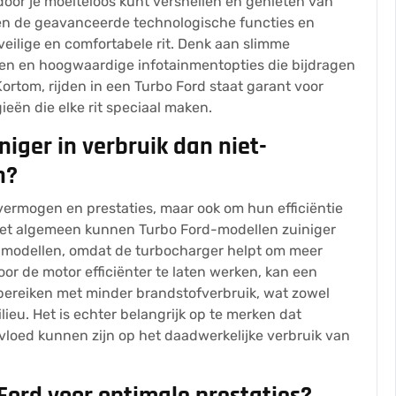
door je moeiteloos kunt versnellen en genieten van
en de geavanceerde technologische functies en
veilige en comfortabele rit. Denk aan slimme
den en hoogwaardige infotainmentopties die bijdragen
Kortom, rijden in een Turbo Ford staat garant voor
eën die elke rit speciaal maken.
niger in verbruik dan niet-
n?
rmogen en prestaties, maar ook om hun efficiëntie
het algemeen kunnen Turbo Ford-modellen zuiniger
e modellen, omdat de turbocharger helpt om meer
oor de motor efficiënter te laten werken, kan een
bereiken met minder brandstofverbruik, wat zowel
ieu. Het is echter belangrijk op te merken dat
nvloed kunnen zijn op het daadwerkelijke verbruik van