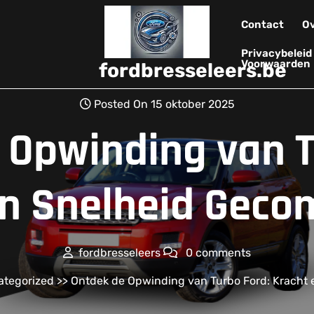
Contact
Ov
Privacybelei
Voorwaarden
fordbresseleers.be
Posted On 15 oktober 2025
 Opwinding van T
en Snelheid Geco
fordbresseleers
0 comments
ategorized
>> Ontdek de Opwinding van Turbo Ford: Kracht